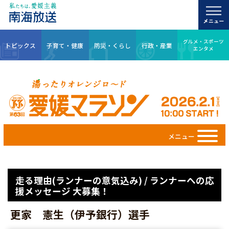
グルメ・スポーツ
トピックス
子育て・健康
防災・くらし
行政・産業
エンタメ
メニュー
走る理由(ランナーの意気込み) / ランナーへの応
援メッセージ 大募集！
更家 憲生（伊予銀行）選手