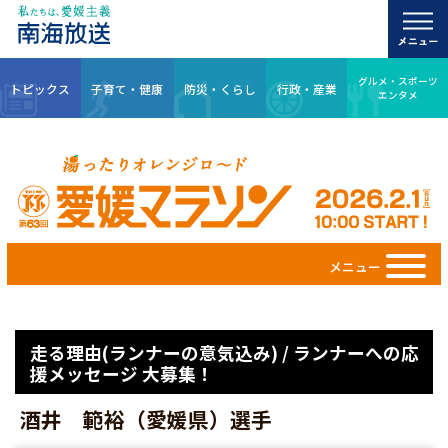
グルメ・スポーツ
トピックス
子育て・健康
防災・くらし
行政・産業
エンタメ
メニュー
走る理由(ランナーの意気込み) / ランナーへの応
援メッセージ 大募集！
酒井 範裕（愛媛県）選手