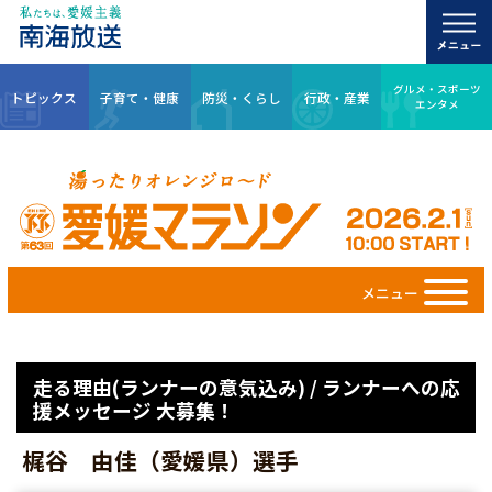
グルメ・スポーツ
トピックス
子育て・健康
防災・くらし
行政・産業
エンタメ
メニュー
走る理由(ランナーの意気込み) / ランナーへの応
援メッセージ 大募集！
梶谷 由佳（愛媛県）選手