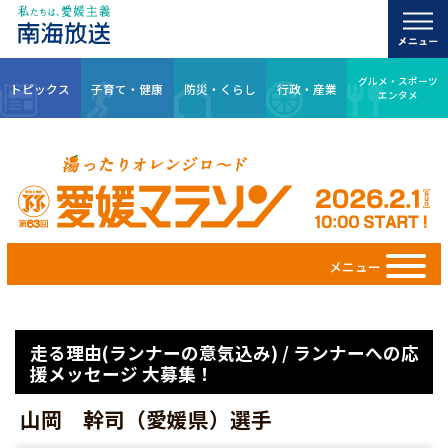
グルメ・スポーツ
トピックス
子育て・健康
防災・くらし
行政・産業
エンタメ
メニュー
走る理由(ランナーの意気込み) / ランナーへの応
援メッセージ 大募集！
山岡 幹司（愛媛県）選手