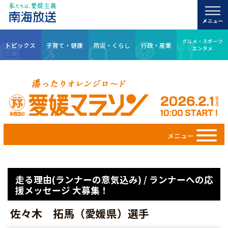
グルメ・スポーツ
トピックス
子育て・健康
防災・くらし
行政・産業
エンタメ
メニュー
走る理由(ランナーの意気込み) / ランナーへの応
援メッセージ 大募集！
佐々木 拓馬（愛媛県）選手