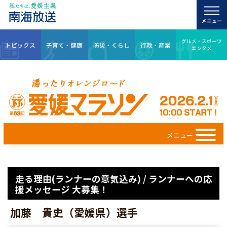
グルメ・スポーツ
トピックス
子育て・健康
防災・くらし
行政・産業
エンタメ
メニュー
走る理由(ランナーの意気込み) / ランナーへの応
援メッセージ 大募集！
加藤 貴史（愛媛県）選手