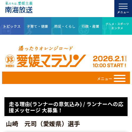
グルメ・スポーツ
トピックス
子育て・健康
防災・くらし
行政・産業
エンタメ
メニュー
走る理由(ランナーの意気込み) / ランナーへの応
援メッセージ 大募集！
山崎 元司（愛媛県）選手