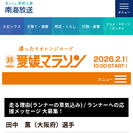
グルメ・スポーツ
トピックス
子育て・健康
防災・くらし
行政・産業
エンタメ
メニュー
走る理由(ランナーの意気込み) / ランナーへの応
援メッセージ 大募集！
田中 薫（大阪府）選手