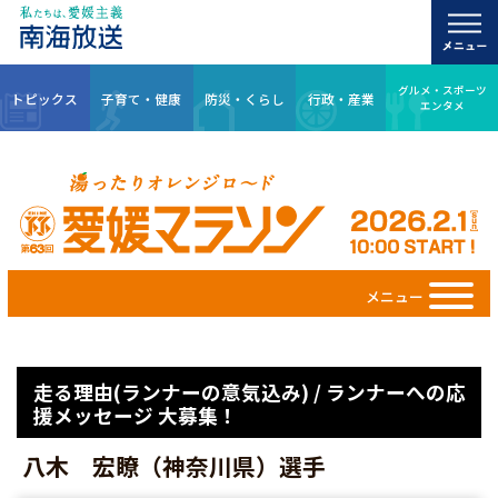
グルメ・スポーツ
トピックス
子育て・健康
防災・くらし
行政・産業
エンタメ
メニュー
走る理由(ランナーの意気込み) / ランナーへの応
援メッセージ 大募集！
八木 宏瞭（神奈川県）選手