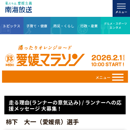
グルメ・スポーツ
トピックス
子育て・健康
防災・くらし
行政・産業
エンタメ
メニュー
走る理由(ランナーの意気込み) / ランナーへの応
援メッセージ 大募集！
柿下 大一（愛媛県）選手