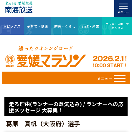
グルメ・スポーツ
トピックス
子育て・健康
防災・くらし
行政・産業
エンタメ
メニュー
走る理由(ランナーの意気込み) / ランナーへの応
援メッセージ 大募集！
葛原 真帆（大阪府）選手