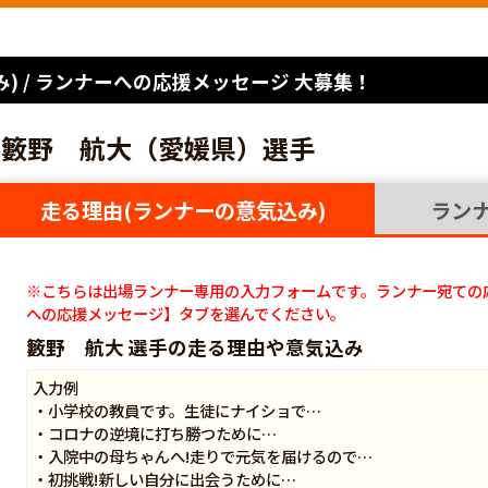
) / ランナーへの応援メッセージ 大募集！
籔野 航大（愛媛県）選手
走る理由(ランナーの意気込み)
ラン
※こちらは出場ランナー専用の入力フォームです。ランナー宛ての
への応援メッセージ】タブを選んでください。
籔野 航大 選手の走る理由や意気込み
入力例
・小学校の教員です。生徒にナイショで…
・コロナの逆境に打ち勝つために…
・入院中の母ちゃんへ!走りで元気を届けるので…
・初挑戦!新しい自分に出会うために…