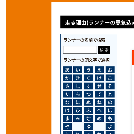
走る理由(ランナーの意気込み
ランナーの名前で検索
ランナーの頭文字で選択
あ
い
う
え
お
か
き
く
け
こ
さ
し
す
せ
そ
た
ち
つ
て
と
な
に
ぬ
ね
の
は
ひ
ふ
へ
ほ
ま
み
む
め
も
や
ゆ
よ