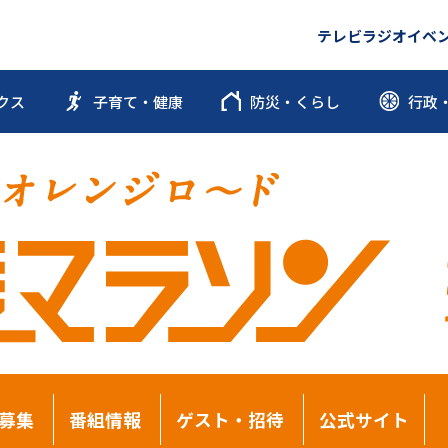
テレビ
ラジオ
イベ
クス
子育て・健康
防災・くらし
行政
募集
番組情報
ゲスト・招待
公式サイト