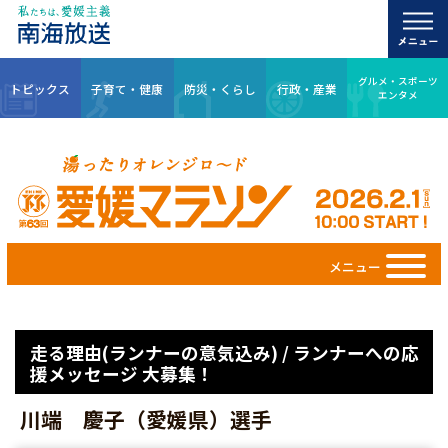
グルメ・スポーツ
トピックス
子育て・健康
防災・くらし
行政・産業
エンタメ
メニュー
走る理由(ランナーの意気込み) / ランナーへの応
援メッセージ 大募集！
川端 慶子（愛媛県）選手