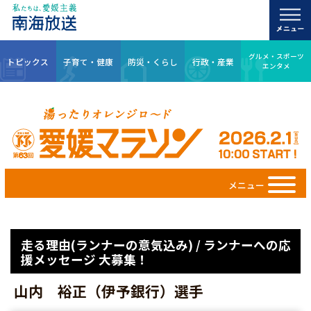
グルメ・スポーツ
トピックス
子育て・健康
防災・くらし
行政・産業
エンタメ
メニュー
走る理由(ランナーの意気込み) / ランナーへの応
援メッセージ 大募集！
山内 裕正（伊予銀行）選手