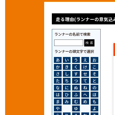
走る理由(ランナーの意気込み
ランナーの名前で検索
ランナーの頭文字で選択
あ
い
う
え
お
か
き
く
け
こ
さ
し
す
せ
そ
た
ち
つ
て
と
な
に
ぬ
ね
の
は
ひ
ふ
へ
ほ
ま
み
む
め
も
や
ゆ
よ