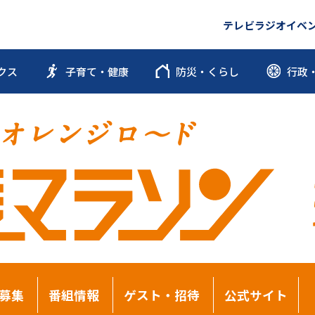
テレビ
ラジオ
イベ
クス
子育て・健康
防災・くらし
行政
募集
番組情報
ゲスト・招待
公式サイト