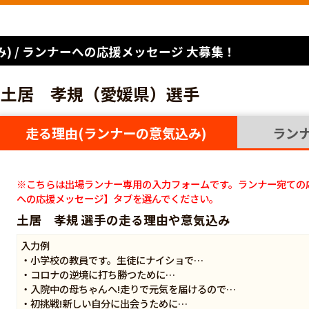
) / ランナーへの応援メッセージ 大募集！
土居 孝規（愛媛県）選手
走る理由(ランナーの意気込み)
ラン
※こちらは出場ランナー専用の入力フォームです。ランナー宛ての
への応援メッセージ】タブを選んでください。
土居 孝規 選手の走る理由や意気込み
入力例
・小学校の教員です。生徒にナイショで…
・コロナの逆境に打ち勝つために…
・入院中の母ちゃんへ!走りで元気を届けるので…
・初挑戦!新しい自分に出会うために…