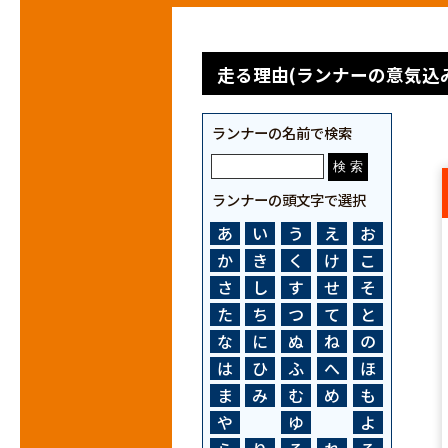
走る理由(ランナーの意気込み
ランナーの名前で検索
ランナーの頭文字で選択
あ
い
う
え
お
か
き
く
け
こ
さ
し
す
せ
そ
た
ち
つ
て
と
な
に
ぬ
ね
の
は
ひ
ふ
へ
ほ
ま
み
む
め
も
や
ゆ
よ