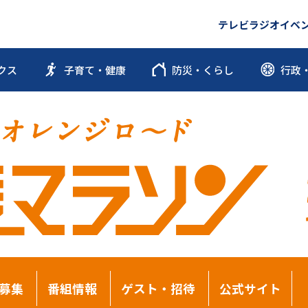
テレビ
ラジオ
イベ
クス
子育て・健康
防災・くらし
行政
募集
番組情報
ゲスト・招待
公式サイト