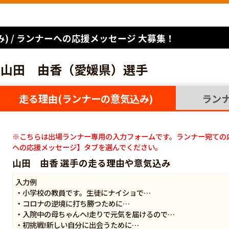
) / ランナーへの応援メッセージ 大募集！
山田 由香（愛媛県）選手
走る理由(ランナーの意気込み)
ラン
※こちらは出場ランナー専用の入力フォームです。ランナー宛ての
への応援メッセージ】タブを選んでください。
山田 由香 選手の走る理由や意気込み
入力例
・小学校の教員です。生徒にナイショで…
・コロナの逆境に打ち勝つために…
・入院中の母ちゃんへ!走りで元気を届けるので…
・初挑戦!新しい自分に出会うために…