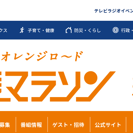
テレビ
ラジオ
イベ
クス
子育て・健康
防災・くらし
行政
募集
番組情報
ゲスト・招待
公式サイト