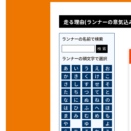
走る理由(ランナーの意気込み
ランナーの名前で検索
ランナーの頭文字で選択
あ
い
う
え
お
か
き
く
け
こ
さ
し
す
せ
そ
た
ち
つ
て
と
な
に
ぬ
ね
の
は
ひ
ふ
へ
ほ
ま
み
む
め
も
や
ゆ
よ