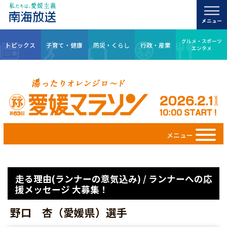
グルメ・スポーツ
トピックス
子育て・健康
防災・くらし
行政・産業
エンタメ
メニュー
走る理由(ランナーの意気込み) / ランナーへの応
援メッセージ 大募集！
野口 杏（愛媛県）選手