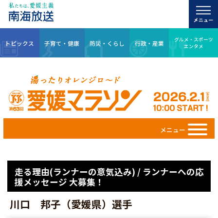
グルメ・スポーツ
トピックス
子育て・健康
防災・くらし
行政・産業
エンタメ
メニュー
走る理由(ランナーの意気込み) / ランナーへの応
援メッセージ 大募集！
川口 邦子（愛媛県）選手