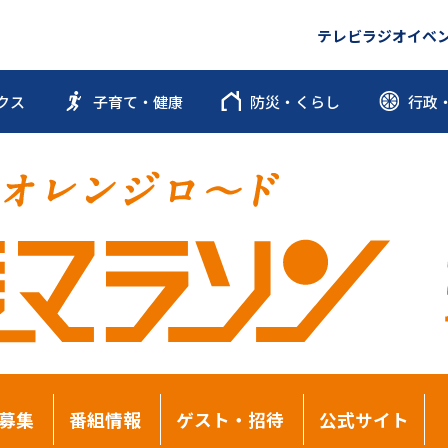
テレビ
ラジオ
イベ
クス
子育て・健康
防災・くらし
行政
募集
番組情報
ゲスト・招待
公式サイト