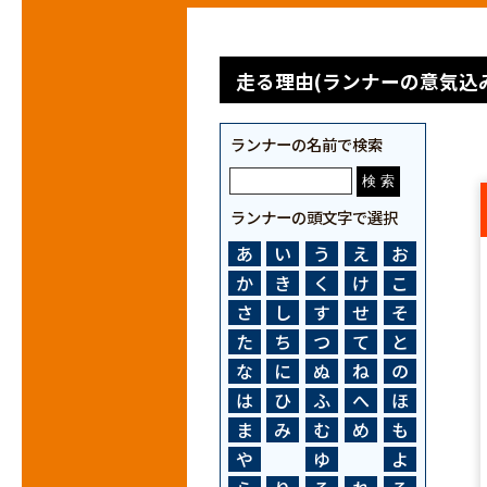
走る理由(ランナーの意気込み
ランナーの名前で検索
ランナーの頭文字で選択
あ
い
う
え
お
か
き
く
け
こ
さ
し
す
せ
そ
た
ち
つ
て
と
な
に
ぬ
ね
の
は
ひ
ふ
へ
ほ
ま
み
む
め
も
や
ゆ
よ