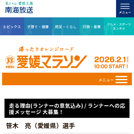
グルメ・スポーツ
トピックス
子育て・健康
防災・くらし
行政・産業
エンタメ
メニュー
走る理由(ランナーの意気込み) / ランナーへの応
援メッセージ 大募集！
笹木 亮（愛媛県）選手