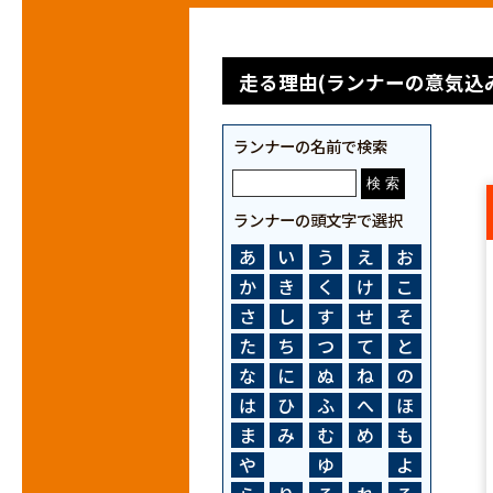
走る理由(ランナーの意気込み
ランナーの名前で検索
ランナーの頭文字で選択
あ
い
う
え
お
か
き
く
け
こ
さ
し
す
せ
そ
た
ち
つ
て
と
な
に
ぬ
ね
の
は
ひ
ふ
へ
ほ
ま
み
む
め
も
や
ゆ
よ