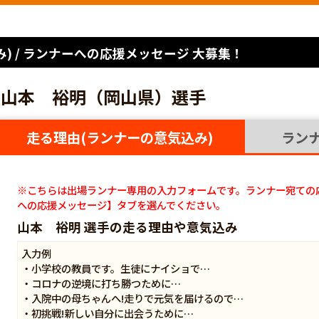
) / ランナーへの応援メッセージ 大募集！
山本 裕明（岡山県）選手
走る理由(ランナーの意気込み)
ラン
※こちらは出場ランナー専用の入力フォームです。ランナー宛ての
への応援メッセージ】タブを選んでください。
山本 裕明 選手の走る理由や意気込み
入力例
・小学校の教員です。生徒にナイショで…
・コロナの逆境に打ち勝つために…
・入院中の母ちゃんへ!走りで元気を届けるので…
・初挑戦!新しい自分に出会うために…