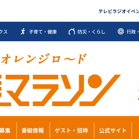
テレビ
ラジオ
イベ
クス
子育て・健康
防災・くらし
行政
募集
番組情報
ゲスト・招待
公式サイト