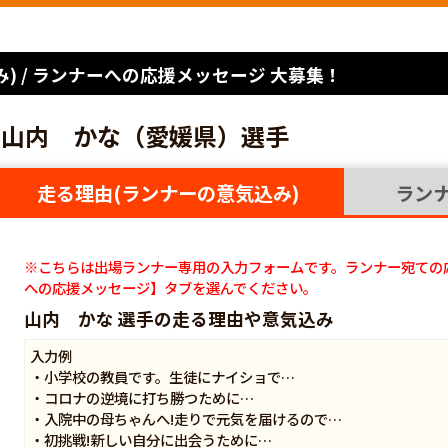
) / ランナーへの応援メッセージ 大募集！
山内 かな（愛媛県）選手
走る理由(ランナーの意気込み)
ラン
※こちらは出場ランナー専用の入力フォームです。ランナー宛ての
への応援メッセージ】タブを選んでください。
山内 かな 選手の走る理由や意気込み
入力例
・小学校の教員です。生徒にナイショで…
・コロナの逆境に打ち勝つために…
・入院中の母ちゃんへ!走りで元気を届けるので…
・初挑戦!新しい自分に出会うために…