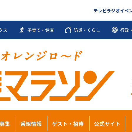
テレビ
ラジオ
イベ
クス
子育て・健康
防災・くらし
行政
募集
番組情報
ゲスト・招待
公式サイト