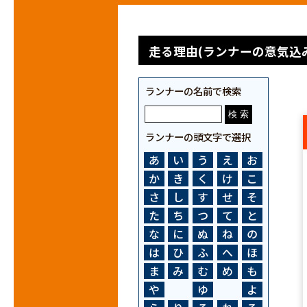
走る理由(ランナーの意気込み
ランナーの名前で検索
ランナーの頭文字で選択
あ
い
う
え
お
か
き
く
け
こ
さ
し
す
せ
そ
た
ち
つ
て
と
な
に
ぬ
ね
の
は
ひ
ふ
へ
ほ
ま
み
む
め
も
や
ゆ
よ