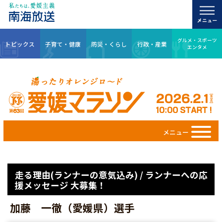
グルメ・スポーツ
トピックス
子育て・健康
防災・くらし
行政・産業
エンタメ
メニュー
走る理由(ランナーの意気込み) / ランナーへの応
援メッセージ 大募集！
加藤 一徹（愛媛県）選手