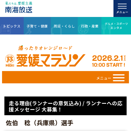
グルメ・スポーツ
トピックス
子育て・健康
防災・くらし
行政・産業
エンタメ
メニュー
走る理由(ランナーの意気込み) / ランナーへの応
援メッセージ 大募集！
佐伯 稔（兵庫県）選手