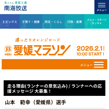
グルメ・スポーツ
トピックス
子育て・健康
防災・くらし
行政・産業
エンタメ
メニュー
走る理由(ランナーの意気込み) / ランナーへの応
援メッセージ 大募集！
山本 範幸（愛媛県）選手