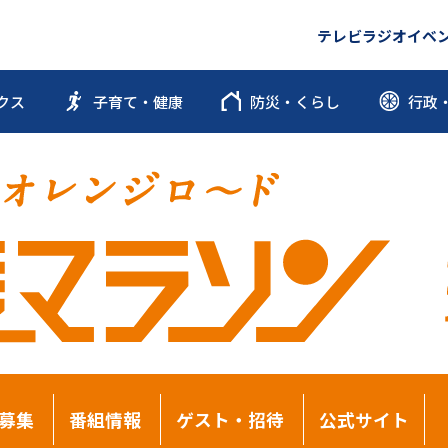
テレビ
ラジオ
イベ
クス
子育て・健康
防災・くらし
行政
募集
番組情報
ゲスト・招待
公式サイト