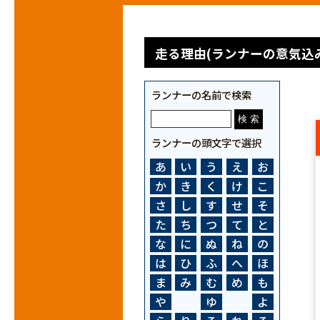
走る理由(ランナーの意気込み
ランナーの名前で検索
ランナーの頭文字で選択
あ
い
う
え
お
か
き
く
け
こ
さ
し
す
せ
そ
た
ち
つ
て
と
な
に
ぬ
ね
の
は
ひ
ふ
へ
ほ
ま
み
む
め
も
や
ゆ
よ