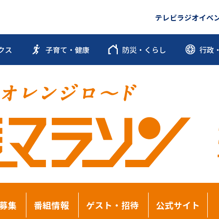
テレビ
ラジオ
イベ
クス
子育て・健康
防災・くらし
行政
募集
番組情報
ゲスト・招待
公式サイト