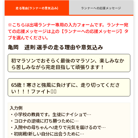
走る理由(ランナーの意気込み)
ランナーへの応援メッセージ
※こちらは出場ランナー専用の入力フォームです。ランナー宛
ての応援メッセージは上の【ランナーへの応援メッセージ】タ
ブを選んでください。
亀岡 道則 選手の走る理由や意気込み
初マラソンでおそらく最後のマラソン、楽しみなか
ら苦しみながら完走目指して頑張ります！
65歳！寒さと強風に負けずに、走り切ってくださ
い！！！ファイト🏃‍♂️
入力例
・小学校の教員です。生徒にナイショで…
・コロナの逆境に打ち勝つために…
・入院中の母ちゃんへ!走りで元気を届けるので…
・初挑戦!新しい自分に出会うために…