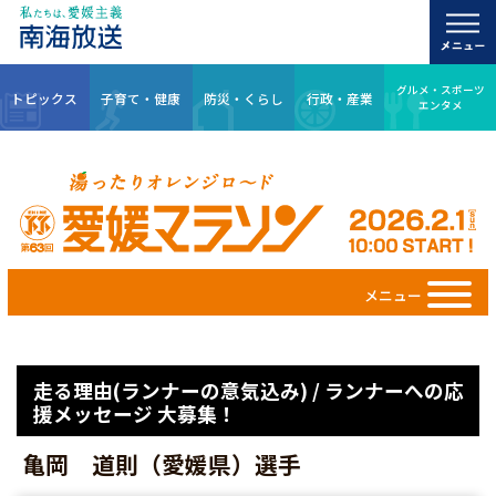
グルメ・スポーツ
トピックス
子育て・健康
防災・くらし
行政・産業
エンタメ
メニュー
走る理由(ランナーの意気込み) / ランナーへの応
援メッセージ 大募集！
亀岡 道則（愛媛県）選手