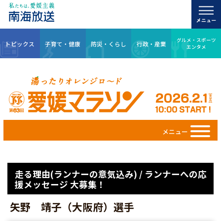
グルメ・スポーツ
トピックス
子育て・健康
防災・くらし
行政・産業
エンタメ
メニュー
走る理由(ランナーの意気込み) / ランナーへの応
援メッセージ 大募集！
矢野 靖子（大阪府）選手