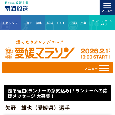
グルメ・スポーツ
トピックス
子育て・健康
防災・くらし
行政・産業
エンタメ
メニュー
走る理由(ランナーの意気込み) / ランナーへの応
援メッセージ 大募集！
矢野 雄也（愛媛県）選手