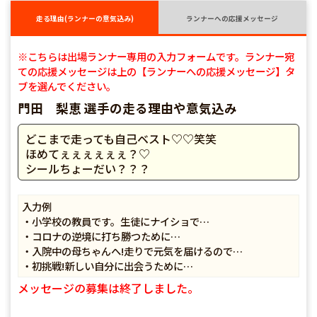
走る理由(ランナーの意気込み)
ランナーへの応援メッセージ
※こちらは出場ランナー専用の入力フォームです。ランナー宛
ての応援メッセージは上の【ランナーへの応援メッセージ】タ
ブを選んでください。
門田 梨恵 選手の走る理由や意気込み
どこまで走っても自己ベスト♡♡笑笑
ほめてぇぇぇぇぇぇ？♡
シールちょーだい？？？
入力例
・小学校の教員です。生徒にナイショで…
・コロナの逆境に打ち勝つために…
・入院中の母ちゃんへ!走りで元気を届けるので…
・初挑戦!新しい自分に出会うために…
メッセージの募集は終了しました。