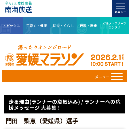
グルメ・スポーツ
トピックス
子育て・健康
防災・くらし
行政・産業
エンタメ
メニュー
走る理由(ランナーの意気込み) / ランナーへの応
援メッセージ 大募集！
門田 梨恵（愛媛県）選手