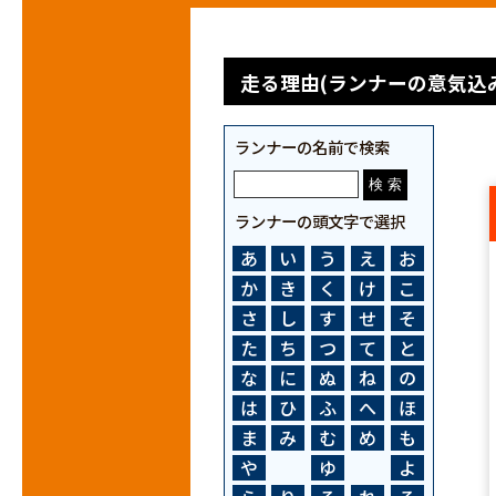
走る理由(ランナーの意気込み
ランナーの名前で検索
ランナーの頭文字で選択
あ
い
う
え
お
か
き
く
け
こ
さ
し
す
せ
そ
た
ち
つ
て
と
な
に
ぬ
ね
の
は
ひ
ふ
へ
ほ
ま
み
む
め
も
や
ゆ
よ