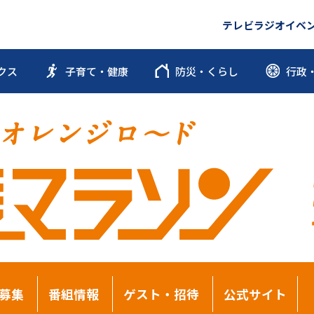
テレビ
ラジオ
イベ
クス
子育て・健康
防災・くらし
行政
募集
番組情報
ゲスト・招待
公式サイト