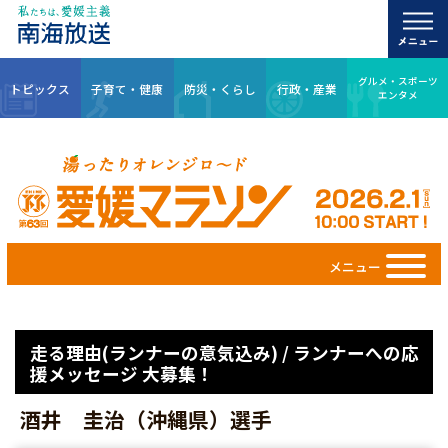
グルメ・スポーツ
トピックス
子育て・健康
防災・くらし
行政・産業
エンタメ
メニュー
走る理由(ランナーの意気込み) / ランナーへの応
援メッセージ 大募集！
酒井 圭治（沖縄県）選手