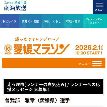
グルメ・スポーツ
トピックス
子育て・健康
防災・くらし
行政・産業
エンタメ
メニュー
走る理由(ランナーの意気込み) / ランナーへの応
援メッセージ 大募集！
曽我部 雅章（愛媛県）選手