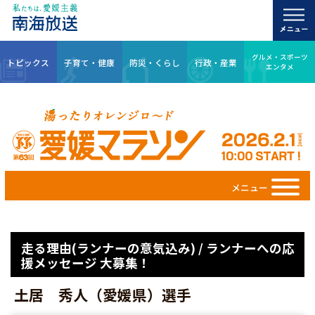
グルメ・スポーツ
トピックス
子育て・健康
防災・くらし
行政・産業
エンタメ
メニュー
走る理由(ランナーの意気込み) / ランナーへの応
援メッセージ 大募集！
土居 秀人（愛媛県）選手