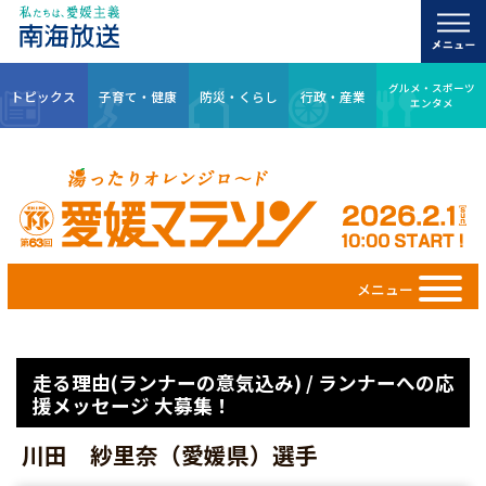
グルメ・スポーツ
トピックス
子育て・健康
防災・くらし
行政・産業
エンタメ
メニュー
走る理由(ランナーの意気込み) / ランナーへの応
援メッセージ 大募集！
川田 紗里奈（愛媛県）選手