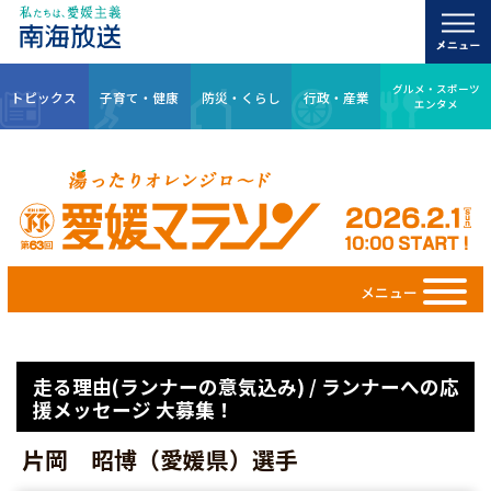
グルメ・スポーツ
トピックス
子育て・健康
防災・くらし
行政・産業
エンタメ
メニュー
走る理由(ランナーの意気込み) / ランナーへの応
援メッセージ 大募集！
片岡 昭博（愛媛県）選手