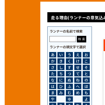
走る理由(ランナーの意気込み
ランナーの名前で検索
ランナーの頭文字で選択
あ
い
う
え
お
か
き
く
け
こ
さ
し
す
せ
そ
た
ち
つ
て
と
な
に
ぬ
ね
の
は
ひ
ふ
へ
ほ
ま
み
む
め
も
や
ゆ
よ