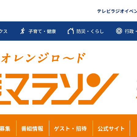
テレビ
ラジオ
イベ
クス
子育て・健康
防災・くらし
行政
募集
番組情報
ゲスト・招待
公式サイト