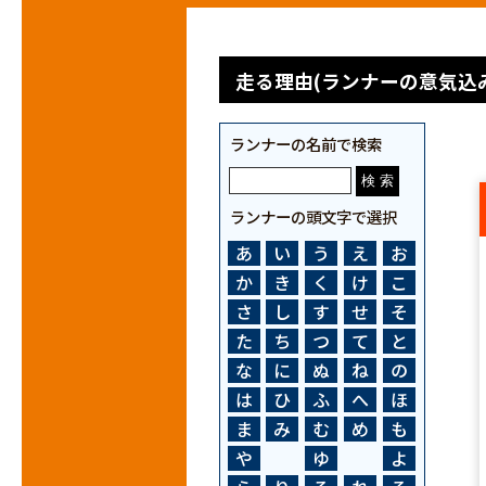
走る理由(ランナーの意気込み
ランナーの名前で検索
ランナーの頭文字で選択
あ
い
う
え
お
か
き
く
け
こ
さ
し
す
せ
そ
た
ち
つ
て
と
な
に
ぬ
ね
の
は
ひ
ふ
へ
ほ
ま
み
む
め
も
や
ゆ
よ