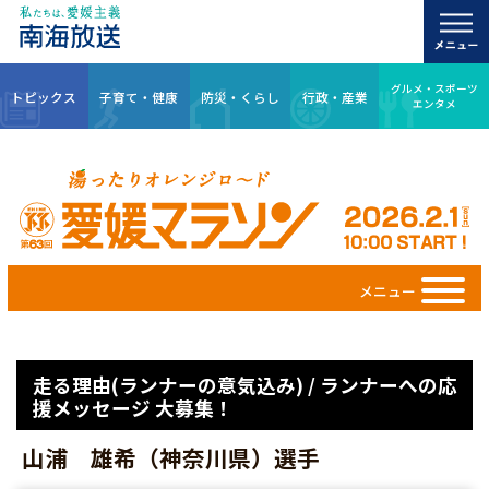
グルメ・スポーツ
トピックス
子育て・健康
防災・くらし
行政・産業
エンタメ
メニュー
走る理由(ランナーの意気込み) / ランナーへの応
援メッセージ 大募集！
山浦 雄希（神奈川県）選手