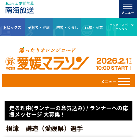
グルメ・スポーツ
トピックス
子育て・健康
防災・くらし
行政・産業
エンタメ
メニュー
走る理由(ランナーの意気込み) / ランナーへの応
援メッセージ 大募集！
根津 謙造（愛媛県）選手