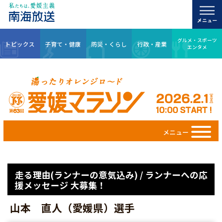
グルメ・スポーツ
トピックス
子育て・健康
防災・くらし
行政・産業
エンタメ
メニュー
走る理由(ランナーの意気込み) / ランナーへの応
援メッセージ 大募集！
山本 直人（愛媛県）選手