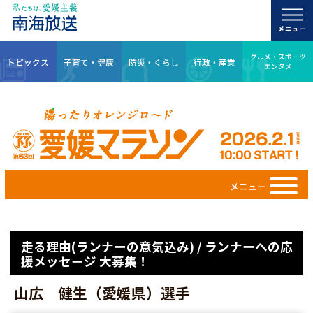
グルメ・スポーツ
トピックス
子育て・健康
防災・くらし
行政・産業
エンタメ
メニュー
走る理由(ランナーの意気込み) / ランナーへの応
援メッセージ 大募集！
山広 健生（愛媛県）選手