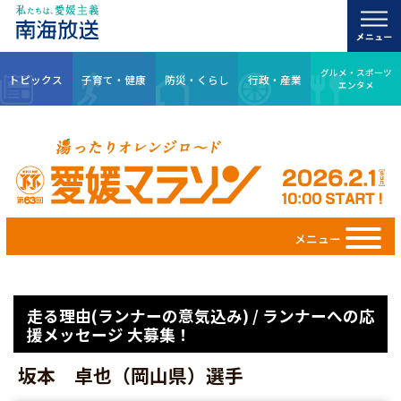
グルメ・スポーツ
トピックス
子育て・健康
防災・くらし
行政・産業
エンタメ
メニュー
走る理由(ランナーの意気込み) / ランナーへの応
援メッセージ 大募集！
坂本 卓也（岡山県）選手