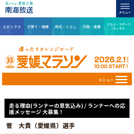
グルメ・スポーツ
トピックス
子育て・健康
防災・くらし
行政・産業
エンタメ
メニュー
走る理由(ランナーの意気込み) / ランナーへの応
援メッセージ 大募集！
菅 大貴（愛媛県）選手