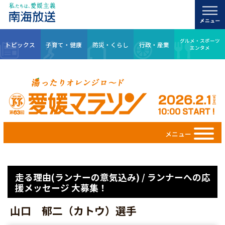
グルメ・スポーツ
トピックス
子育て・健康
防災・くらし
行政・産業
エンタメ
メニュー
走る理由(ランナーの意気込み) / ランナーへの応
援メッセージ 大募集！
山口 郁二（カトウ）選手