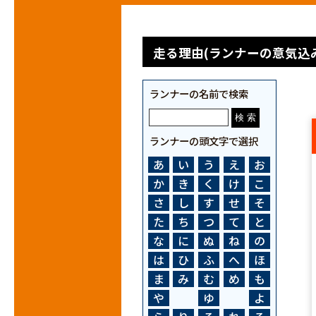
走る理由(ランナーの意気込み
ランナーの名前で検索
ランナーの頭文字で選択
あ
い
う
え
お
か
き
く
け
こ
さ
し
す
せ
そ
た
ち
つ
て
と
な
に
ぬ
ね
の
は
ひ
ふ
へ
ほ
ま
み
む
め
も
や
ゆ
よ