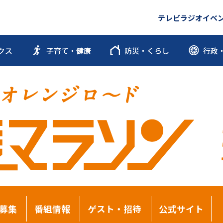
テレビ
ラジオ
イベ
クス
子育て・健康
防災・くらし
行政
募集
番組情報
ゲスト・招待
公式サイト