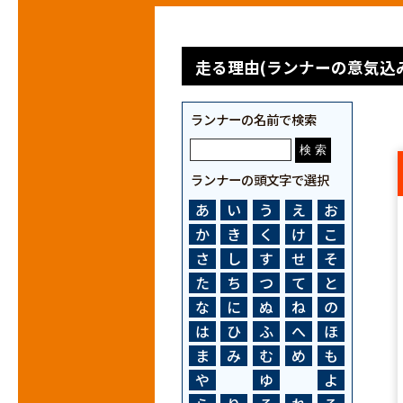
走る理由(ランナーの意気込み
ランナーの名前で検索
ランナーの頭文字で選択
あ
い
う
え
お
か
き
く
け
こ
さ
し
す
せ
そ
た
ち
つ
て
と
な
に
ぬ
ね
の
は
ひ
ふ
へ
ほ
ま
み
む
め
も
や
ゆ
よ