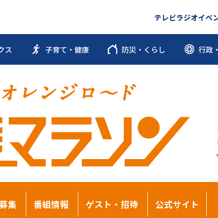
テレビ
ラジオ
イベ
クス
子育て・健康
防災・くらし
行政
募集
番組情報
ゲスト・招待
公式サイト