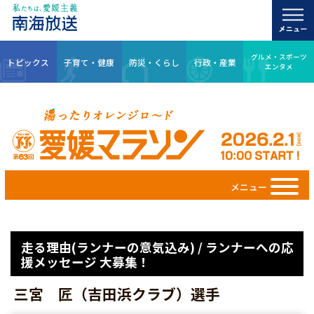
グルメ・スポーツ
トピックス
子育て・健康
防災・くらし
行政・産業
エンタメ
メニュー
走る理由(ランナーの意気込み) / ランナーへの応
援メッセージ 大募集！
三宮 匠（吉田浜クラブ）選手